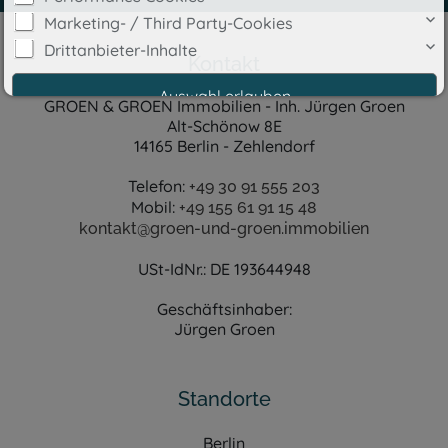
Marketing- / Third Party-Cookies
Drittanbieter-Inhalte
Kontakt
GROEN & GROEN Immobilien - Inh. Jürgen Groen
Alt-Schönow 8E
14165 Berlin - Zehlendorf
Telefon:
+49 30 91 555 203
Mobil:
+49 155 61 91 15 48
Cookie-Details
|
Datenschutz
|
Impressum
kontakt@groen-und-groen.immobilien
Weitere Informationen
USt-IdNr.: DE 193644948
Geschäftsinhaber:
Jürgen Groen
Standorte
Berlin