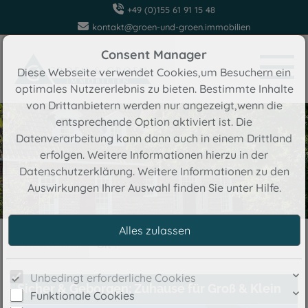
+49 (0)155 61 91 15 48
kontakt@groen-und-groen.immobilien
Consent Manager
Diese Webseite verwendet Cookies,um Besuchern ein
optimales Nutzererlebnis zu bieten. Bestimmte Inhalte
von Drittanbietern werden nur angezeigt,wenn die
entsprechende Option aktiviert ist. Die
Datenverarbeitung kann dann auch in einem Drittland
erfolgen. Weitere Informationen hierzu in der
Datenschutzerklärung. Weitere Informationen zu den
Auswirkungen Ihrer Auswahl finden Sie unter
Hilfe
.
Sortieren nach
Ort ↑
Unbedingt erforderliche Cookies
Sicher & Geborgen: Zuhause für Groß & Klein
Funktionale Cookies